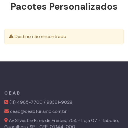
Pacotes Personalizados
Destino não encontrado
C E A B
(11) 4965-7700 / 98361-9028
ceab@ceabturismo.com.br
Av Silvestre Pires de Freitas, 754 - Loja 07 - Taboão
,
Guarulhos
/
SP
- CEP:
07144-000